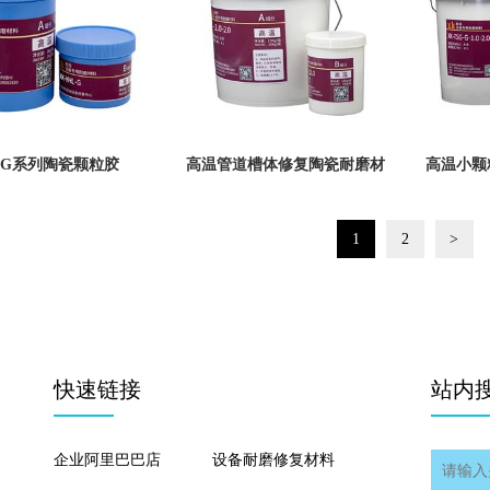
-G系列陶瓷颗粒胶
高温管道槽体修复陶瓷耐磨材
高温小颗
料XK-Z80-G-1.0-2.0陶瓷颗粒
复材料XK-
1
2
>
胶
快速链接
站内
企业阿里巴巴店
设备耐磨修复材料