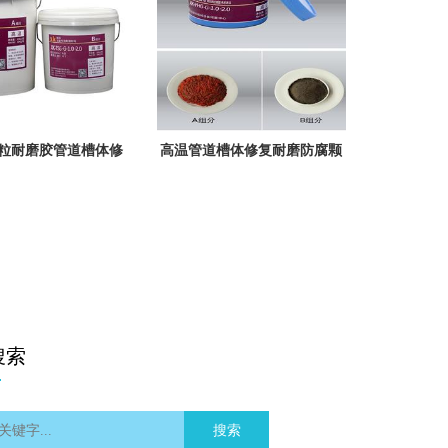
粒耐磨胶管道槽体修
高温管道槽体修复耐磨防腐颗
TSG-G-1.0-2.0陶瓷
粒胶XK-YHL-G-1.0-2.0陶瓷颗
颗粒胶
粒胶
搜索
搜索